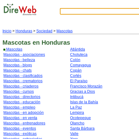
Inicio
>
Honduras
>
Sociedad
>
Mascotas
Mascotas
en Honduras
Mascotas
Atlántida
Mascotas - asociaciones
Choluteca
Mascotas - belleza
Colón
Mascotas - blogs
Comayagua
Mascotas - chats
Copán
Mascotas - clasificados
Cortés
Mascotas - crematorios
El Paraíso
Mascotas - criaderos
Francisco Morazán
Mascotas - cursos
Gracias a Dios
Mascotas - directorios
Intibucá
Mascotas - educación
Islas de la Bahía
Mascotas - empleo
La Paz
Mascotas - en adopción
Lempira
Mascotas - en venta
Ocotepeque
Mascotas - entrenadores
Olancho
Mascotas - eventos
Santa Bárbara
Mascotas - exóticas
Valle