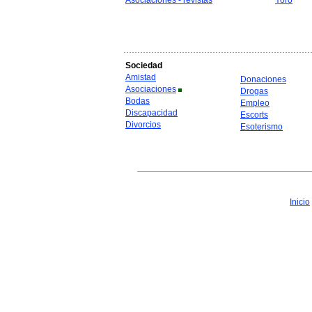
Asociaciones - revistas
Yoro
Sociedad
Amistad
Donaciones
Asociaciones
Drogas
Bodas
Empleo
Discapacidad
Escorts
Divorcios
Esoterismo
Inicio