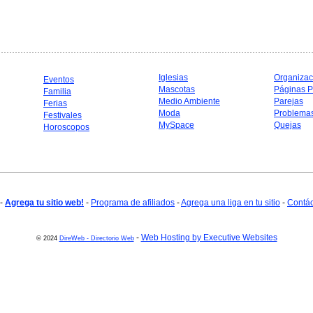
Iglesias
Organizac
Eventos
Mascotas
Páginas P
Familia
Medio Ambiente
Parejas
Ferias
Moda
Problema
Festivales
MySpace
Quejas
Horoscopos
-
Agrega tu sitio web!
-
Programa de afiliados
-
Agrega una liga en tu sitio
-
Contá
-
Web Hosting by Executive Websites
© 2024
DireWeb - Directorio Web