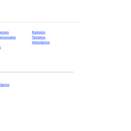
iones
Religión
ersonales
Templos
Voluntarios
s
ctanos