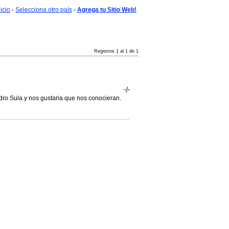
nicio
-
Selecciona otro país
-
Agrega tu Sitio Web!
Registros 1 al 1 de 1
ro Sula y nos gustaria que nos conocieran.