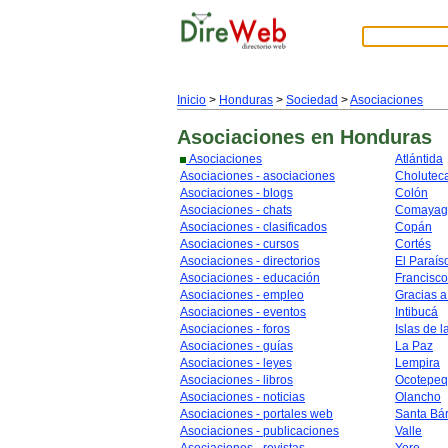
Inicio
>
Honduras
>
Sociedad
>
Asociaciones
Asociaciones
en Honduras
Asociaciones
Atlántida
Asociaciones - asociaciones
Cholutec
Asociaciones - blogs
Colón
Asociaciones - chats
Comayag
Asociaciones - clasificados
Copán
Asociaciones - cursos
Cortés
Asociaciones - directorios
El Paraís
Asociaciones - educación
Francisc
Asociaciones - empleo
Gracias a
Asociaciones - eventos
Intibucá
Asociaciones - foros
Islas de l
Asociaciones - guías
La Paz
Asociaciones - leyes
Lempira
Asociaciones - libros
Ocotepe
Asociaciones - noticias
Olancho
Asociaciones - portales web
Santa Bá
Asociaciones - publicaciones
Valle