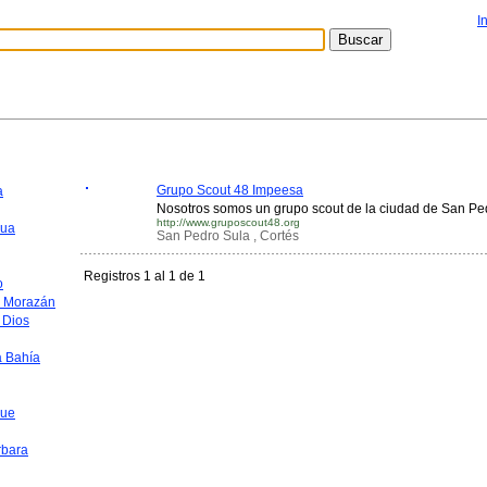
I
Grupo Scout 48 Impeesa
a
Nosotros somos un grupo scout de la ciudad de San Ped
http://www.gruposcout48.org
ua
San Pedro Sula , Cortés
Registros 1 al 1 de 1
o
o Morazán
 Dios
a Bahía
que
rbara