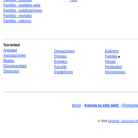
Familia - noticias
Yoro
Familia - portales web
Familia - publicaciones
Familia - revistas
Familia - valores
Sociedad
Amistad
Donaciones
Eventos
Asociaciones
Drogas
Familia
Bodas
Empleo
Ferias
Discapacidad
Escorts
Festivales
Divorcios
Esoterismo
Horoscopos
Inicio
-
Agrega tu sitio web!
-
Programa 
© 2024
DireWeb - Directorio 