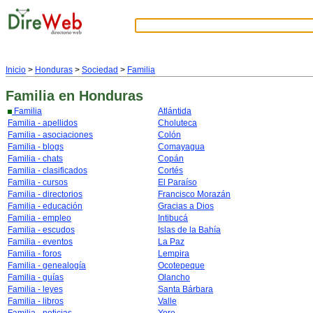
Inicio
>
Honduras
>
Sociedad
>
Familia
Familia
en Honduras
Familia
Atlántida
Familia - apellidos
Choluteca
Familia - asociaciones
Colón
Familia - blogs
Comayagua
Familia - chats
Copán
Familia - clasificados
Cortés
Familia - cursos
El Paraíso
Familia - directorios
Francisco Morazán
Familia - educación
Gracias a Dios
Familia - empleo
Intibucá
Familia - escudos
Islas de la Bahía
Familia - eventos
La Paz
Familia - foros
Lempira
Familia - genealogía
Ocotepeque
Familia - guías
Olancho
Familia - leyes
Santa Bárbara
Familia - libros
Valle