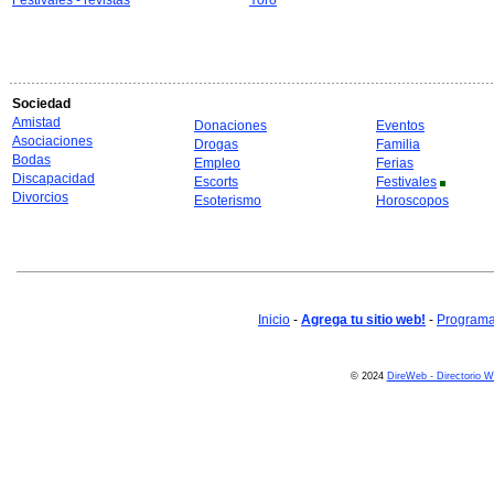
Festivales - revistas
Yoro
Sociedad
Amistad
Donaciones
Eventos
Asociaciones
Drogas
Familia
Bodas
Empleo
Ferias
Discapacidad
Escorts
Festivales
Divorcios
Esoterismo
Horoscopos
Inicio
-
Agrega tu sitio web!
-
Programa 
© 2024
DireWeb - Directorio 