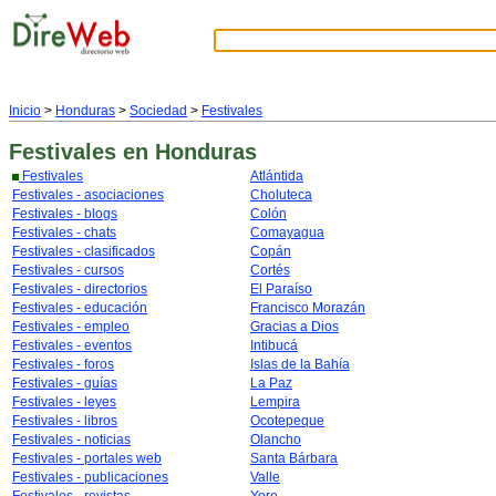
Inicio
>
Honduras
>
Sociedad
>
Festivales
Festivales
en Honduras
Festivales
Atlántida
Festivales - asociaciones
Choluteca
Festivales - blogs
Colón
Festivales - chats
Comayagua
Festivales - clasificados
Copán
Festivales - cursos
Cortés
Festivales - directorios
El Paraíso
Festivales - educación
Francisco Morazán
Festivales - empleo
Gracias a Dios
Festivales - eventos
Intibucá
Festivales - foros
Islas de la Bahía
Festivales - guías
La Paz
Festivales - leyes
Lempira
Festivales - libros
Ocotepeque
Festivales - noticias
Olancho
Festivales - portales web
Santa Bárbara
Festivales - publicaciones
Valle