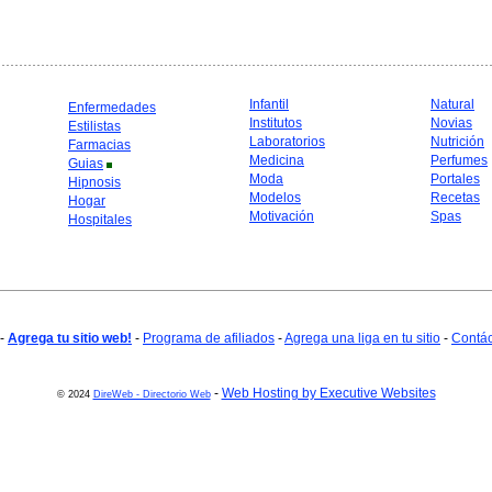
Infantil
Natural
Enfermedades
Institutos
Novias
Estilistas
Laboratorios
Nutrición
Farmacias
Medicina
Perfumes
Guias
Moda
Portales
Hipnosis
Modelos
Recetas
Hogar
Motivación
Spas
Hospitales
-
Agrega tu sitio web!
-
Programa de afiliados
-
Agrega una liga en tu sitio
-
Contá
-
Web Hosting by Executive Websites
© 2024
DireWeb - Directorio Web