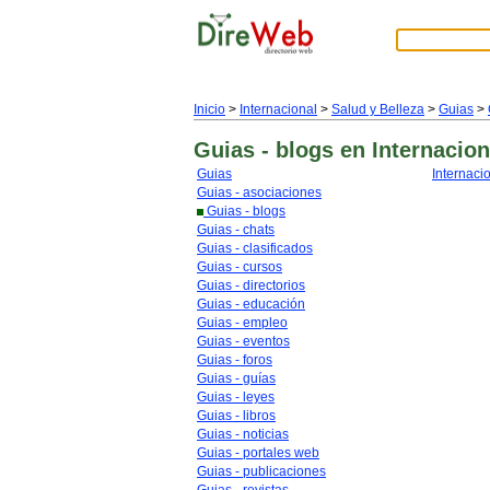
Inicio
>
Internacional
>
Salud y Belleza
>
Guias
>
Guias - blogs
en Internacion
Guias
Internaci
Guias - asociaciones
Guias - blogs
Guias - chats
Guias - clasificados
Guias - cursos
Guias - directorios
Guias - educación
Guias - empleo
Guias - eventos
Guias - foros
Guias - guías
Guias - leyes
Guias - libros
Guias - noticias
Guias - portales web
Guias - publicaciones