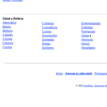
Guias - revistas
Salud y Belleza
Alternativo
Compras
Enfermedades
Bebes
Cosméticos
Estilistas
Belleza
Cursos
Farmacias
Cabello
Decoración
Guias
Cirugía
Dentistas
Hipnosis
Clínicas
Dietas
Hogar
Cocina
Doctores
Hospitales
Inicio
-
Agrega tu sitio web!
-
Programa 
© 2024
DireWeb - Directorio 