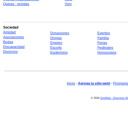
Quejas - revistas
Yoro
Sociedad
Amistad
Donaciones
Eventos
Asociaciones
Drogas
Familia
Bodas
Empleo
Ferias
Discapacidad
Escorts
Festivales
Divorcios
Esoterismo
Horoscopos
Inicio
-
Agrega tu sitio web!
-
Programa 
© 2024
DireWeb - Directorio 