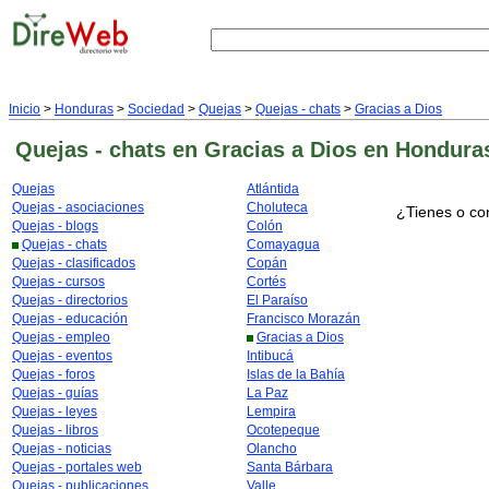
Inicio
>
Honduras
>
Sociedad
>
Quejas
>
Quejas - chats
>
Gracias a Dios
Quejas - chats
en Gracias a Dios
en Hondura
Quejas
Atlántida
Quejas - asociaciones
Choluteca
¿Tienes o co
Quejas - blogs
Colón
Quejas - chats
Comayagua
Quejas - clasificados
Copán
Quejas - cursos
Cortés
Quejas - directorios
El Paraíso
Quejas - educación
Francisco Morazán
Quejas - empleo
Gracias a Dios
Quejas - eventos
Intibucá
Quejas - foros
Islas de la Bahía
Quejas - guías
La Paz
Quejas - leyes
Lempira
Quejas - libros
Ocotepeque
Quejas - noticias
Olancho
Quejas - portales web
Santa Bárbara
Quejas - publicaciones
Valle